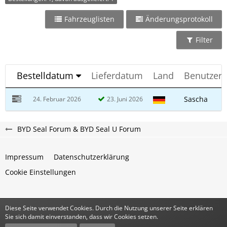
Fahrzeuglisten
Änderungsprotokoll
Filter
Bestelldatum
Lieferdatum
Land
Benutzer
Sascha
24. Februar 2026
23. Juni 2026
BYD Seal Forum & BYD Seal U Forum
Impressum
Datenschutzerklärung
Cookie Einstellungen
Diese Seite verwendet Cookies. Durch die Nutzung unserer Seite erklären
Community-Software:
WoltLab Suite™
Sie sich damit einverstanden, dass wir Cookies setzen.