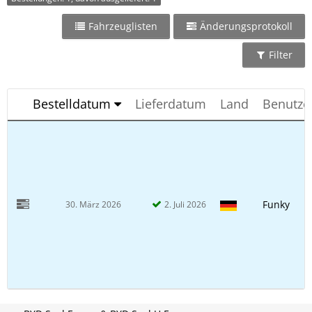
Fahrzeuglisten
Änderungsprotokoll
Filter
Bestelldatum
Lieferdatum
Land
Benutz
Funky
30. März 2026
2. Juli 2026