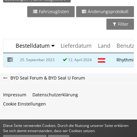
Fahrzeuglisten
Änderungsprotokoll
Filter
Bestelldatum
Lieferdatum
Land
Benutz
Rhythmiz
25. September 2023
12. April 2024
BYD Seal Forum & BYD Seal U Forum
Impressum
Datenschutzerklärung
Cookie Einstellungen
Diese Seite verwendet Cookies. Durch die Nutzung unserer Seite erklären
Community-Software:
WoltLab Suite™
Sie sich damit einverstanden, dass wir Cookies setzen.