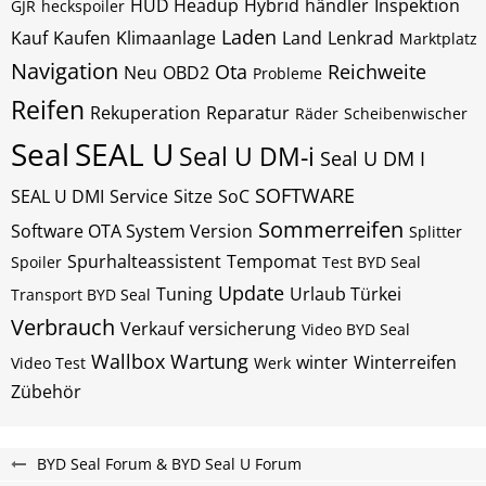
HUD Headup
Hybrid
händler
Inspektion
GJR
heckspoiler
Laden
Kauf
Kaufen
Klimaanlage
Land
Lenkrad
Marktplatz
Navigation
Ota
Reichweite
Neu
OBD2
Probleme
Reifen
Rekuperation
Reparatur
Räder
Scheibenwischer
Seal
SEAL U
Seal U DM-i
Seal U DM I
SOFTWARE
SEAL U DMI
Service
Sitze
SoC
Sommerreifen
Software OTA System Version
Splitter
Spurhalteassistent
Tempomat
Spoiler
Test BYD Seal
Update
Tuning
Urlaub Türkei
Transport BYD Seal
Verbrauch
Verkauf
versicherung
Video BYD Seal
Wallbox
Wartung
winter
Winterreifen
Video Test
Werk
Zübehör
BYD Seal Forum & BYD Seal U Forum