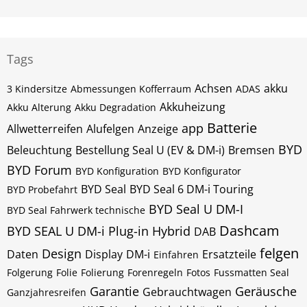
Tags
Achsen
akku
3 Kindersitze
Abmessungen Kofferraum
ADAS
Akkuheizung
Akku Alterung
Akku Degradation
Batterie
app
Allwetterreifen
Alufelgen
Anzeige
BYD
Beleuchtung
Bestellung Seal U (EV & DM-i)
Bremsen
BYD Forum
BYD Konfiguration
BYD Konfigurator
BYD Seal
BYD Seal 6 DM-i Touring
BYD Probefahrt
BYD Seal U DM-I
BYD Seal Fahrwerk technische
Dashcam
BYD SEAL U DM-i Plug-in Hybrid
DAB
felgen
Design
Daten
Display
DM-i
Ersatzteile
Einfahren
Folgerung
Folie
Folierung
Forenregeln
Fotos
Fussmatten Seal
Garantie
Geräusche
Gebrauchtwagen
Ganzjahresreifen