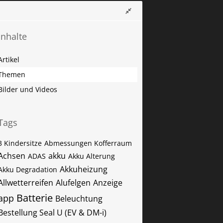
Inhalte
Artikel
Themen
Bilder und Videos
Tags
3 Kindersitze
Abmessungen Kofferraum
Achsen
akku
ADAS
Akku Alterung
Akkuheizung
Akku Degradation
Allwetterreifen
Alufelgen
Anzeige
Batterie
app
Beleuchtung
Bestellung Seal U (EV & DM-i)