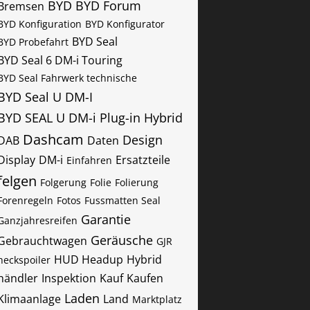
BYD
BYD Forum
Bremsen
BYD Konfiguration
BYD Konfigurator
BYD Seal
BYD Probefahrt
BYD Seal 6 DM-i Touring
BYD Seal Fahrwerk technische
BYD Seal U DM-I
BYD SEAL U DM-i Plug-in Hybrid
Dashcam
Design
DAB
Daten
Display
DM-i
Ersatzteile
Einfahren
felgen
Folgerung
Folie
Folierung
Forenregeln
Fotos
Fussmatten Seal
Garantie
Ganzjahresreifen
Geräusche
Gebrauchtwagen
GJR
HUD Headup
Hybrid
heckspoiler
händler
Inspektion
Kauf
Kaufen
Laden
Klimaanlage
Land
Marktplatz