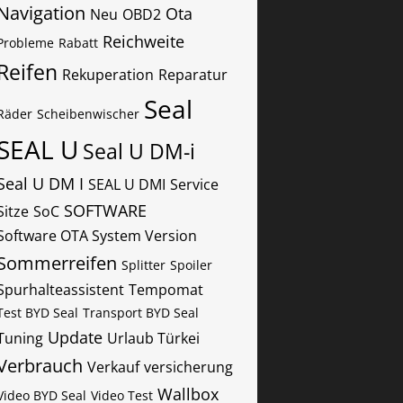
Navigation
Ota
Neu
OBD2
Reichweite
Probleme
Rabatt
Reifen
Rekuperation
Reparatur
Seal
Räder
Scheibenwischer
SEAL U
Seal U DM-i
Seal U DM I
SEAL U DMI
Service
SOFTWARE
Sitze
SoC
Software OTA System Version
Sommerreifen
Splitter
Spoiler
Spurhalteassistent
Tempomat
Test BYD Seal
Transport BYD Seal
Update
Tuning
Urlaub Türkei
Verbrauch
Verkauf
versicherung
Wallbox
Video BYD Seal
Video Test