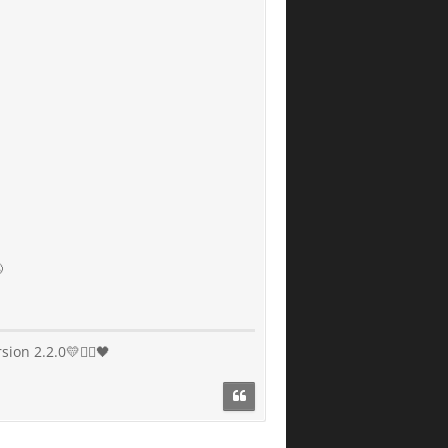

n 2.2.0💛❤️‍🔥🖤