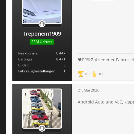
Treponem1909
SEALUdriver
Reaktionen
6.447
Beiträge
8.471
🖤❤️‍🔥💛Zufriedener Fahrer
Bilder
3
Fahrzeugbestellungen
1
1
1
21. Mai 2026
Android Auto und VLC, klap