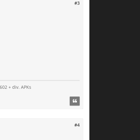
#3
2602 + div. APKs
#4