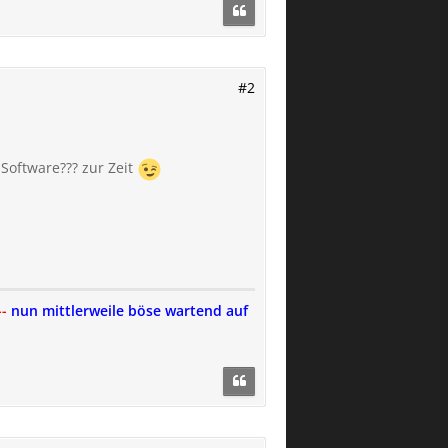
#2
 Software??? zur Zeit
--
nun mittlerweile böse wartend auf