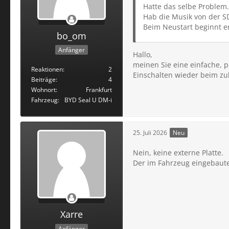
Hatte das selbe Problem.
Hab die Musik von der SD 
Beim Neustart beginnt er
bo_om
Anfänger
Hallo,
meinen Sie eine einfache, 
Reaktionen
2
Einschalten wieder beim zul
Beiträge
4
Wohnort
Frankfurt
Fahrzeug
BYD Seal U DM-i
25. Juli 2026
Neu
Nein, keine externe Platte.
Der im Fahrzeug eingebaute
Xarre
Anfänger