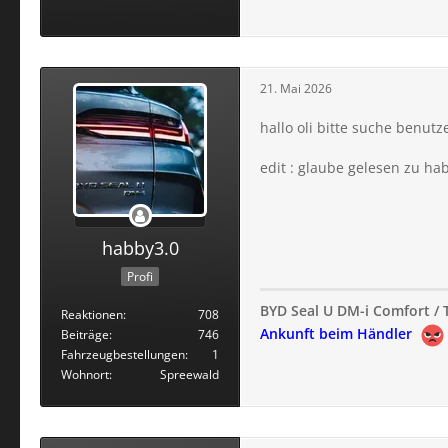
21. Mai 2026
hallo oli bitte suche benut
edit : glaube gelesen zu ha
habby3.0
Profi
BYD Seal U DM-i Comfort / T
Reaktionen
708
Ankunft beim Händler
Beiträge
746
Fahrzeugbestellungen
1
Wohnort
Spreewald