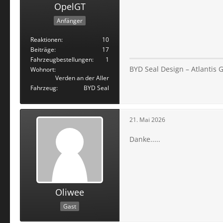
OpelGT
Anfänger
Reaktionen
10
Beiträge
17
Fahrzeugbestellungen
1
BYD Seal Design – Atlantis G
Wohnort
Verden an der Aller
Fahrzeug
BYD Seal
21. Mai 2026
Danke.....
Oliwee
Gast