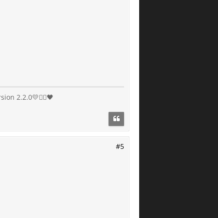
n 2.2.0💛❤️‍🔥🖤
#5