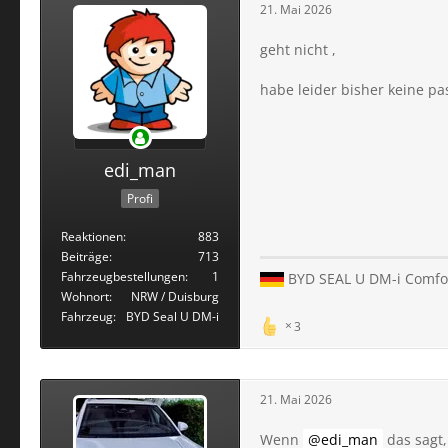
21. Mai 2026
geht nicht ,
habe leider bisher keine p
edi_man
Profi
Reaktionen
883
Beiträge
713
Fahrzeugbestellungen
1
BYD SEAL U DM-i Comfort;
Wohnort
NRW / Duisburg
Fahrzeug
BYD Seal U DM-i
3
21. Mai 2026
Wenn
edi_man
das sagt,