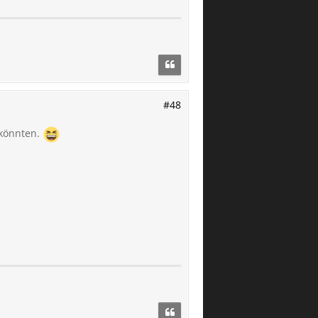
#48
 könnten.