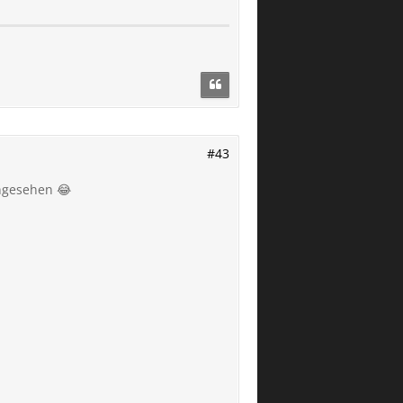
#43
angesehen 😂