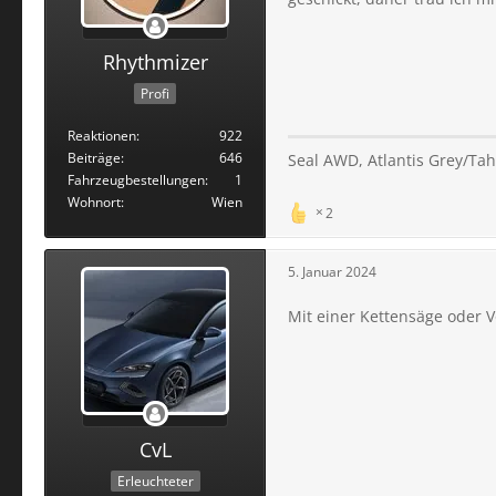
Rhythmizer
Profi
Reaktionen
922
Beiträge
646
Seal AWD, Atlantis Grey/Tahi
Fahrzeugbestellungen
1
Wohnort
Wien
2
5. Januar 2024
Mit einer Kettensäge oder 
CvL
Erleuchteter