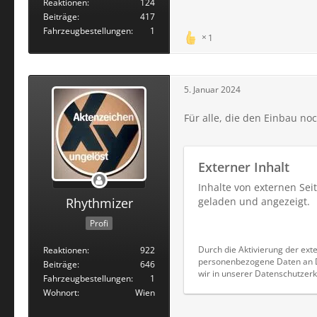
Reaktionen
124
Beiträge
417
Fahrzeugbestellungen
1
1
5. Januar 2024
Für alle, die den Einbau no
Externer Inhalt
Inhalte von externen Se
Rhythmizer
geladen und angezeigt.
Profi
Durch die Aktivierung der exte
Reaktionen
922
personenbezogene Daten an Dr
Beiträge
646
wir in unserer Datenschutzerk
Fahrzeugbestellungen
1
Wohnort
Wien