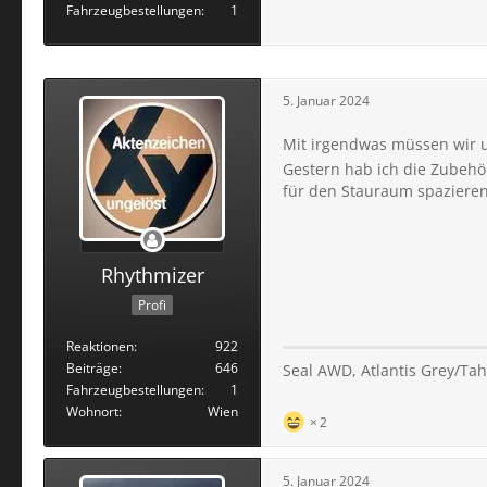
Fahrzeugbestellungen
1
5. Januar 2024
Mit irgendwas müssen wir u
Gestern hab ich die Zubehört
für den Stauraum spazieren
Rhythmizer
Profi
Reaktionen
922
Beiträge
646
Seal AWD, Atlantis Grey/Tahi
Fahrzeugbestellungen
1
Wohnort
Wien
2
5. Januar 2024