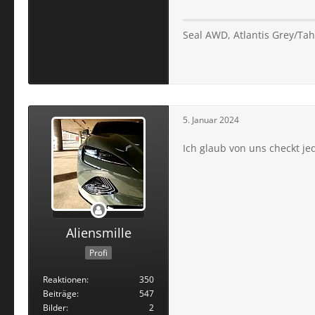
Seal AWD, Atlantis Grey/Tahi
5. Januar 2024
Ich glaub von uns checkt j
Aliensmille
Profi
Reaktionen
350
Beiträge
547
Bilder
2