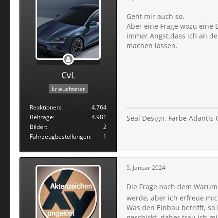
Geht mir auch so.
Aber eine Frage wozu eine D
immer Angst,dass ich an de
machen lassen.
CvL
Erleuchteter
Reaktionen
4.764
Beiträge
4.981
Seal Design, Farbe Atlantis
Bilder
2
Fahrzeugbestellungen
1
5. Januar 2024
Die Frage nach dem Warum is
werde, aber ich erfreue mic
Was den Einbau betrifft, so
geschickt, daher trau ich m