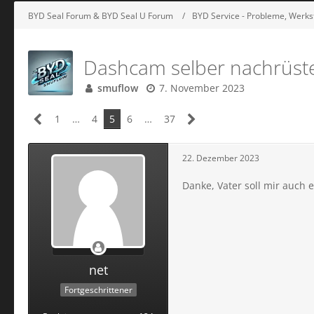
BYD Seal Forum & BYD Seal U Forum
BYD Service - Probleme, Werkst
Dashcam selber nachrüst
smuflow
7. November 2023
1
…
4
5
6
…
37
22. Dezember 2023
Danke, Vater soll mir auch 
net
Fortgeschrittener