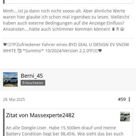
Mmh….ist ja dann nich nicht soooo alt. Aber ähnliche Werte
waren hier glaube ich schon mal irgendwo zu lesen. Vielleicht
haben auch externe Bedingungen auf die Anzeige Einfluss?
Ansonsten….hätte auch schlimmer kommen können! 🔋🤞😬
🖤❤️‍🔥💛Zufriedener Fahrer eines BYD SEAL U DESIGN EV SNOW
WHITE 🥰 *Summsi* 10/2024/Version 2.2.0💛❤️‍🔥🖤
Berni_45
Erleuchteter
#59
28. Mai 2025
Zitat von Massexperte2482
An alle Dongle-User. Habe 15.500km drauf und meine
Battery Condition liegt bei 98,45%. Wie sieht das bei euch