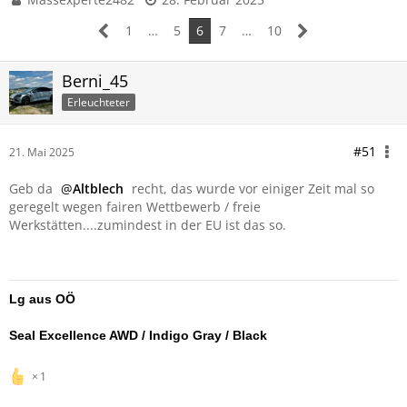
1
…
5
6
7
…
10
Berni_45
Erleuchteter
#51
21. Mai 2025
Geb da
Altblech
recht, das wurde vor einiger Zeit mal so
geregelt wegen fairen Wettbewerb / freie
Werkstätten....zumindest in der EU ist das so.
Lg aus OÖ
Seal Excellence AWD / Indigo Gray / Black
1