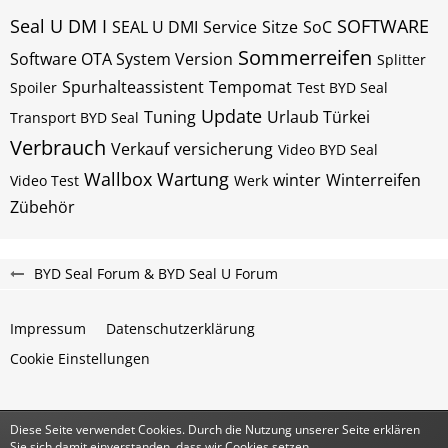
Seal U DM I
SOFTWARE
SEAL U DMI
Service
Sitze
SoC
Sommerreifen
Software OTA System Version
Splitter
Spurhalteassistent
Tempomat
Spoiler
Test BYD Seal
Update
Tuning
Urlaub Türkei
Transport BYD Seal
Verbrauch
Verkauf
versicherung
Video BYD Seal
Wallbox
Wartung
winter
Winterreifen
Video Test
Werk
Zübehör
BYD Seal Forum & BYD Seal U Forum
Impressum
Datenschutzerklärung
Cookie Einstellungen
Diese Seite verwendet Cookies. Durch die Nutzung unserer Seite erklären
Community-Software:
WoltLab Suite™
Sie sich damit einverstanden, dass wir Cookies setzen.