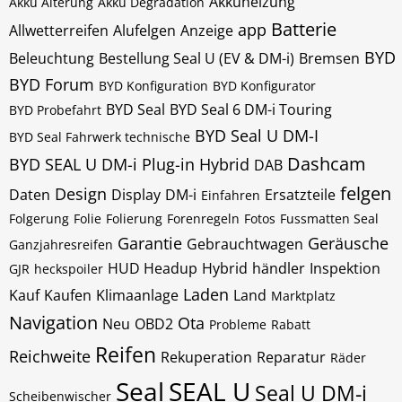
Akkuheizung
Akku Alterung
Akku Degradation
Batterie
app
Allwetterreifen
Alufelgen
Anzeige
BYD
Beleuchtung
Bestellung Seal U (EV & DM-i)
Bremsen
BYD Forum
BYD Konfiguration
BYD Konfigurator
BYD Seal
BYD Seal 6 DM-i Touring
BYD Probefahrt
BYD Seal U DM-I
BYD Seal Fahrwerk technische
Dashcam
BYD SEAL U DM-i Plug-in Hybrid
DAB
felgen
Design
Daten
Display
DM-i
Ersatzteile
Einfahren
Folgerung
Folie
Folierung
Forenregeln
Fotos
Fussmatten Seal
Garantie
Geräusche
Gebrauchtwagen
Ganzjahresreifen
HUD Headup
Hybrid
händler
Inspektion
GJR
heckspoiler
Laden
Kauf
Kaufen
Klimaanlage
Land
Marktplatz
Navigation
Ota
Neu
OBD2
Probleme
Rabatt
Reifen
Reichweite
Rekuperation
Reparatur
Räder
Seal
SEAL U
Seal U DM-i
Scheibenwischer