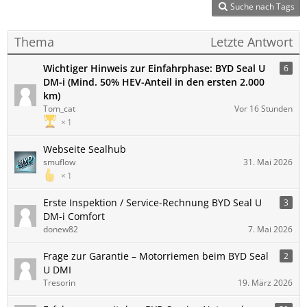
Suche nach Tags
Thema
Letzte Antwort
Wichtiger Hinweis zur Einfahrphase: BYD Seal U
6
DM-i (Mind. 50% HEV-Anteil in den ersten 2.000
km)
Tom_cat
Vor 16 Stunden
1
Webseite Sealhub
smuflow
31. Mai 2026
1
Erste Inspektion / Service-Rechnung BYD Seal U
3
DM-i Comfort
donew82
7. Mai 2026
Frage zur Garantie – Motorriemen beim BYD Seal
2
U DMI
Tresorin
19. März 2026