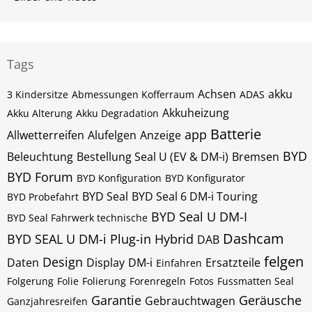
Tags
Achsen
akku
3 Kindersitze
Abmessungen Kofferraum
ADAS
Akkuheizung
Akku Alterung
Akku Degradation
Batterie
app
Allwetterreifen
Alufelgen
Anzeige
BYD
Beleuchtung
Bestellung Seal U (EV & DM-i)
Bremsen
BYD Forum
BYD Konfiguration
BYD Konfigurator
BYD Seal
BYD Seal 6 DM-i Touring
BYD Probefahrt
BYD Seal U DM-I
BYD Seal Fahrwerk technische
Dashcam
BYD SEAL U DM-i Plug-in Hybrid
DAB
felgen
Design
Daten
Display
DM-i
Ersatzteile
Einfahren
Folgerung
Folie
Folierung
Forenregeln
Fotos
Fussmatten Seal
Garantie
Geräusche
Gebrauchtwagen
Ganzjahresreifen