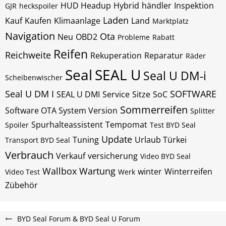
HUD Headup
Hybrid
händler
Inspektion
GJR
heckspoiler
Laden
Kauf
Kaufen
Klimaanlage
Land
Marktplatz
Navigation
Ota
Neu
OBD2
Probleme
Rabatt
Reifen
Reichweite
Rekuperation
Reparatur
Räder
Seal
SEAL U
Seal U DM-i
Scheibenwischer
Seal U DM I
SOFTWARE
SEAL U DMI
Service
Sitze
SoC
Sommerreifen
Software OTA System Version
Splitter
Spurhalteassistent
Tempomat
Spoiler
Test BYD Seal
Update
Tuning
Urlaub Türkei
Transport BYD Seal
Verbrauch
Verkauf
versicherung
Video BYD Seal
Wallbox
Wartung
winter
Winterreifen
Video Test
Werk
Zübehör
BYD Seal Forum & BYD Seal U Forum