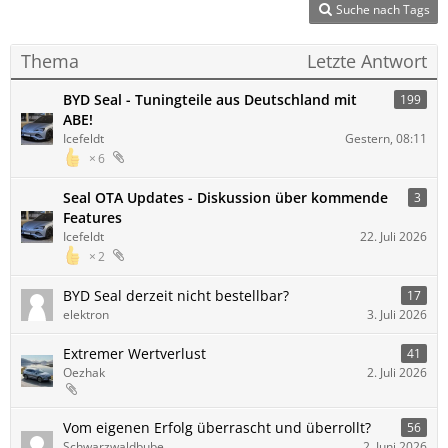
Suche nach Tags
Thema
Letzte Antwort
BYD Seal - Tuningteile aus Deutschland mit
199
ABE!
Icefeldt
Gestern, 08:11
6
Seal OTA Updates - Diskussion über kommende
3
Features
Icefeldt
22. Juli 2026
2
BYD Seal derzeit nicht bestellbar?
17
elektron
3. Juli 2026
Extremer Wertverlust
41
Oezhak
2. Juli 2026
Vom eigenen Erfolg überrascht und überrollt?
56
Schwarzwaldbube
2. Juni 2026