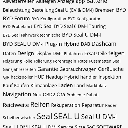
Batterie
app
Allwetterreifen
Alufelgen
Anzeige
BYD
Beleuchtung
Bestellung Seal U (EV & DM-i)
Bremsen
BYD Forum
BYD Konfiguration
BYD Konfigurator
BYD Seal
BYD Seal 6 DM-i Touring
BYD Probefahrt
BYD Seal U DM-I
BYD Seal Fahrwerk technische
Dashcam
BYD SEAL U DM-i Plug-in Hybrid
DAB
felgen
Design
Daten
Display
DM-i
Ersatzteile
Einfahren
Folgerung
Folie
Folierung
Forenregeln
Fotos
Fussmatten Seal
Garantie
Geräusche
Gebrauchtwagen
Ganzjahresreifen
HUD Headup
Hybrid
händler
Inspektion
GJR
heckspoiler
Laden
Kauf
Kaufen
Klimaanlage
Land
Marktplatz
Navigation
Ota
Neu
OBD2
Probleme
Rabatt
Reifen
Reichweite
Rekuperation
Reparatur
Räder
Seal
SEAL U
Seal U DM-i
Scheibenwischer
Seal U DM I
SOFTWARE
SEAL U DMI
Service
Sitze
SoC