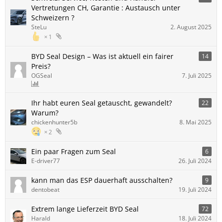
Vertretungen CH, Garantie : Austausch unter
Schweizern ?
SteLu
2. August 2025
1
BYD Seal Design – Was ist aktuell ein fairer
14
Preis?
OGSeal
7. Juli 2025
Ihr habt euren Seal getauscht, gewandelt?
22
Warum?
chickenhunter5b
8. Mai 2025
2
Ein paar Fragen zum Seal
6
E-driver77
26. Juli 2024
kann man das ESP dauerhaft ausschalten?
9
dentobeat
19. Juli 2024
Extrem lange Lieferzeit BYD Seal
72
Harald
18. Juli 2024