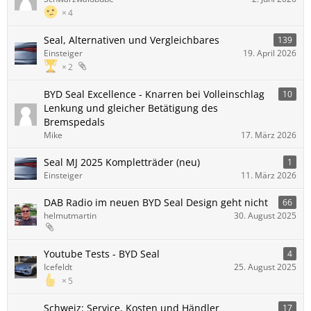
4
Seal, Alternativen und Vergleichbares
139
Einsteiger
19. April 2026
2
BYD Seal Excellence - Knarren bei Volleinschlag
10
Lenkung und gleicher Betätigung des
Bremspedals
Mike
17. März 2026
Seal MJ 2025 Kompletträder (neu)
1
Einsteiger
11. März 2026
DAB Radio im neuen BYD Seal Design geht nicht
66
helmutmartin
30. August 2025
Youtube Tests - BYD Seal
4
Icefeldt
25. August 2025
5
Schweiz: Service, Kosten und Händler
17