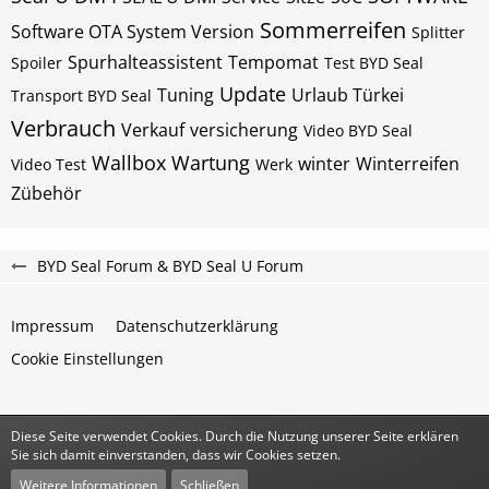
Sommerreifen
Software OTA System Version
Splitter
Spurhalteassistent
Tempomat
Spoiler
Test BYD Seal
Update
Tuning
Urlaub Türkei
Transport BYD Seal
Verbrauch
Verkauf
versicherung
Video BYD Seal
Wallbox
Wartung
winter
Winterreifen
Video Test
Werk
Zübehör
BYD Seal Forum & BYD Seal U Forum
Impressum
Datenschutzerklärung
Cookie Einstellungen
Diese Seite verwendet Cookies. Durch die Nutzung unserer Seite erklären
Community-Software:
WoltLab Suite™
Sie sich damit einverstanden, dass wir Cookies setzen.
Stil:
Classic
von
cls-design
Weitere Informationen
Schließen