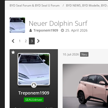
BYD Seal Forum & BYD Seal U Forum
BYD NEWS, BYD Modelle, BYD 
Neuer Dolphin Surf
Treponem1909
25. April 2026
1
2
3
10. Juli 2026
Neu
Treponem1909
SEALUdriver