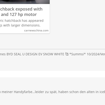
tchback exposed with
 and 127 hp motor
tric hatchback has appeared
ngs with larger dimensions.
carnewschina.com
 eines BYD SEAL U DESIGN EV SNOW WHITE 🥰 *Summsi* 10/2024/Versio
u meiner Handyfarbe…leider zu spät, haben schon den alten in ice