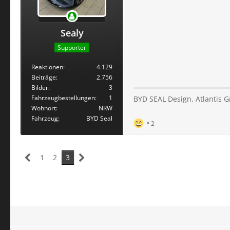
Sealy
Supporter
Reaktionen
4.129
Beiträge
2.756
Bilder
3
Fahrzeugbestellungen
1
BYD SEAL Design, Atlantis G
Wohnort
NRW
Fahrzeug
BYD Seal
2
1
2
3