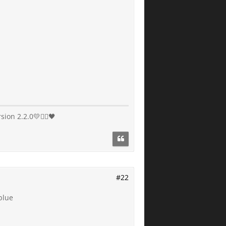
n 2.2.0💛❤️‍🔥🖤
#22
blue