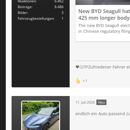
Reaktionen
6.462
Beiträge
8.486
New BYD Seagull ha
Bilder
3
425 mm longer body
Fahrzeugbestellungen
1
The new BYD Seagull elec
in Chinese regulatory fili
🖤❤️‍🔥💛Zufriedener Fahrer
1
11. Juli 2026
Neu
endlich ein Auto passend z