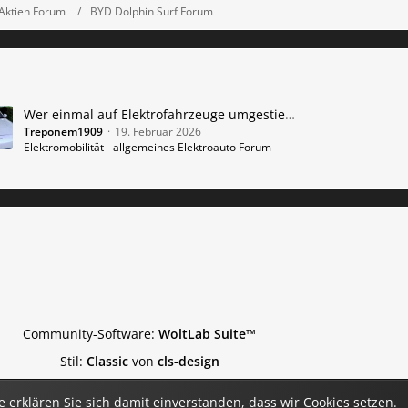
Aktien Forum
BYD Dolphin Surf Forum
Wer einmal auf Elektrofahrzeuge umgestiegen ist, kommt nicht mehr zurück
Treponem1909
19. Februar 2026
Elektromobilität - allgemeines Elektroauto Forum
Community-Software:
WoltLab Suite™
Stil:
Classic
von
cls-design
 erklären Sie sich damit einverstanden, dass wir Cookies setzen.