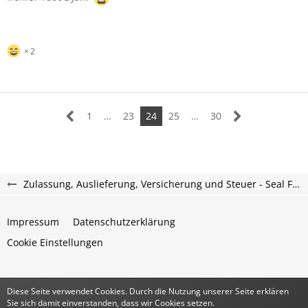
2
1
…
23
24
25
…
30
Zulassung, Auslieferung, Versicherung und Steuer - Seal Forum
Impressum
Datenschutzerklärung
Cookie Einstellungen
Diese Seite verwendet Cookies. Durch die Nutzung unserer Seite erklären
Community-Software:
WoltLab Suite™
Sie sich damit einverstanden, dass wir Cookies setzen.