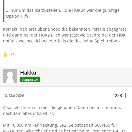
....nur um das klarzustellen....die HUK24 war die günstige
Option?! 🤔
Korrekt, hab erst über Shoop die bekannten Portale abgegrast
und dann bei der HUK24. Ich war jetzt viele Jahre bei der HUK,
notfalls wechsel ich wieder falls die das selbe Spiel treiben.
1
Hakku
Supporter
#238
18. Mai 2026
Also, jetzt kann ich hier die genauen Daten bei mir nennen,
nachdem alles offiziell ist.
Mit 10.000 Km Fahrleistung, SF2, Selbstbehalt 500/150 für
VK/TK und Schutzbrief sind es bei mir beim Excellence 150,07