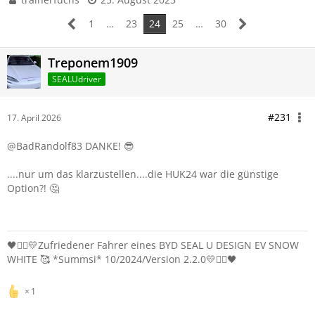
1
…
23
24
25
…
30
Treponem1909
SEALUdriver
#231
17. April 2026
@BadRandolf83 DANKE! 😎
....nur um das klarzustellen....die HUK24 war die günstige
Option?! 🤔
🖤❤️‍🔥💛Zufriedener Fahrer eines BYD SEAL U DESIGN EV SNOW
WHITE 🥰 *Summsi* 10/2024/Version 2.2.0💛❤️‍🔥🖤
1