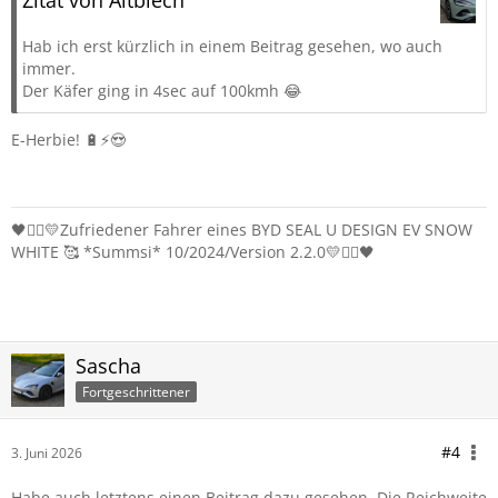
Zitat von Altblech
Hab ich erst kürzlich in einem Beitrag gesehen, wo auch
immer.
Der Käfer ging in 4sec auf 100kmh 😂
E-Herbie! 🔋⚡😍
🖤❤️‍🔥💛Zufriedener Fahrer eines BYD SEAL U DESIGN EV SNOW
WHITE 🥰 *Summsi* 10/2024/Version 2.2.0💛❤️‍🔥🖤
Sascha
Fortgeschrittener
#4
3. Juni 2026
Habe auch letztens einen Beitrag dazu gesehen. Die Reichweite