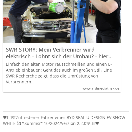
SWR STORY: Mein Verbrenner wird
elektrisch - Lohnt sich der Umbau? - hier
anschauen
Einfach den alten Motor rausschmeißen und einen E-
Antrieb einbauen: Geht das auch im großen Stil? Eine
SWR Recherche zeigt, dass die Umrüstung von
Verbrennern…
www.ardmediathek.de
🖤❤️‍🔥💛Zufriedener Fahrer eines BYD SEAL U DESIGN EV SNOW
WHITE 🥰 *Summsi* 10/2024/Version 2.2.0💛❤️‍🔥🖤