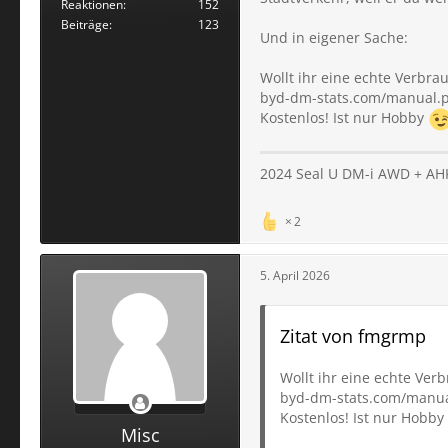
Reaktionen
152
Beiträge
123
Und in eigener Sache:
Wollt ihr eine echte Verbrau
byd-dm-stats.com/manual.
Kostenlos! Ist nur Hobby
2024 Seal U DM-i AWD + AHK
2
5. April 2026
Zitat von fmgrmp
Wollt ihr eine echte Verb
byd-dm-stats.com/manu
Kostenlos! Ist nur Hobby
Misc