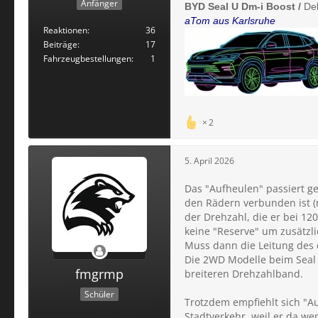
Anfänger
BYD Seal U Dm-i Boost /
Del
aTom aus Karlsruhe
Reaktionen
36
Beiträge
17
Fahrzeugbestellungen
1
2
5. April 2026
Das "Aufheulen" passiert ge
den Rädern verbunden ist (
der Drehzahl, die er bei 120
keine "Reserve" um zusätzli
Muss dann die Leitung des 
Die 2WD Modelle beim Seal 
fmgrmp
breiteren Drehzahlband.
Schüler
Trotzdem empfiehlt sich "A
Stadtverkehr, weil er da we