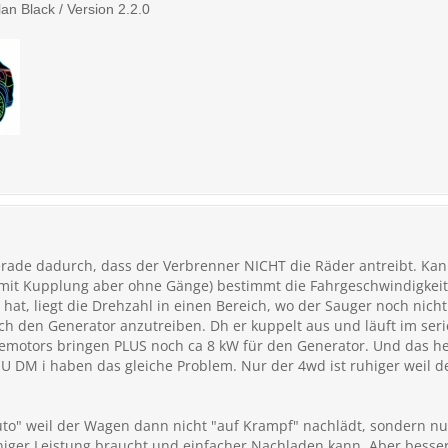
an Black / Version 2.2.0
rade dadurch, dass der Verbrenner NICHT die Räder antreibt. Kann 
mit Kupplung aber ohne Gänge) bestimmt die Fahrgeschwindigkeit 
 hat, liegt die Drehzahl in einen Bereich, wo der Sauger noch nicht 
ch den Generator anzutreiben. Dh er kuppelt aus und läuft im ser
emotors bringen PLUS noch ca 8 kW für den Generator. Und das he
U DM i haben das gleiche Problem. Nur der 4wd ist ruhiger weil d
uto" weil der Wagen dann nicht "auf Krampf" nachlädt, sondern nu
niger Leistung braucht und einfacher Nachladen kann. Aber besser 