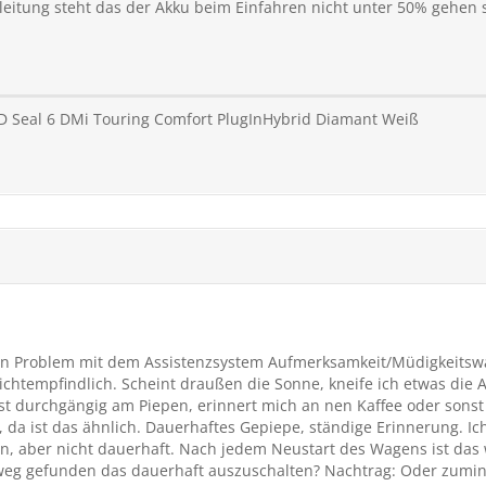
leitung steht das der Akku beim Einfahren nicht unter 50% gehen 
D Seal 6 DMi Touring Comfort PlugInHybrid Diamant Weiß
in Problem mit dem Assistenzsystem Aufmerksamkeit/Müdigkeitswa
lichtempfindlich. Scheint draußen die Sonne, kneife ich etwas di
ist durchgängig am Piepen, erinnert mich an nen Kaffee oder sons
, da ist das ähnlich. Dauerhaftes Gepiepe, ständige Erinnerung. I
n, aber nicht dauerhaft. Nach jedem Neustart des Wagens ist das 
weg gefunden das dauerhaft auszuschalten? Nachtrag: Oder zumind