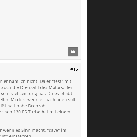
#15
er nämlich nicht. Da er "fest" mit
auch die Drehzahl des Motors. Bei
sehr viel Leistung hat. Dh es bleibt
iellen Modus, wenn er nachladen soll.
ißt halt hohe Drehzahl.
er nen 130 PS Turbo hat mit einem
r wenn es Sinn macht. "save" im
ist: einstecken.