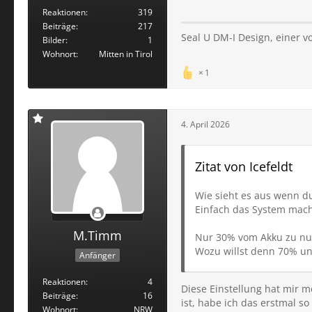
Reaktionen
319
Beiträge
217
Seal U DM-I Design, einer v
Bilder
1
Wohnort
Mitten in Tirol
1
4. April 2026
Zitat von Icefeldt
Wie sieht es aus wenn du
Einfach das System mach
M.Timm
Nur 30% vom Akku zu nu
Wozu willst denn 70% u
Anfänger
Reaktionen
4
Diese Einstellung hat mir m
Beiträge
16
ist, habe ich das erstmal 
Wohnort
NRW