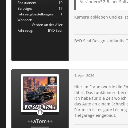
Verändern? Z.B. per Soft
Reaktionen
10
Beiträge
17
Fahrzeugbestellungen
1
Kamera abkleben und es is
Wohnort
Verden an der Aller
Fahrzeug
BYD Seal
BYD Seal Design – Atlantis G
4. April 2026
Hier im Forum wurde die En
fährt. Das funktioniert bei
Ich habe für die Zeit wo i
das Auto an einem Schnellla
Für mich ist es gute Lösung
Tiefgarage eingebaut.
++aTom++