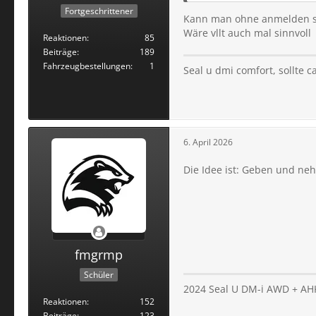
Fortgeschrittener
Kann man ohne anmelden st
Wäre vllt auch mal sinnvoll
Reaktionen
85
Beiträge
189
Fahrzeugbestellungen
1
Seal u dmi comfort, sollte 
6. April 2026
Die Idee ist: Geben und neh
fmgrmp
Schüler
2024 Seal U DM-i AWD + AHK
Reaktionen
152
Beiträge
123