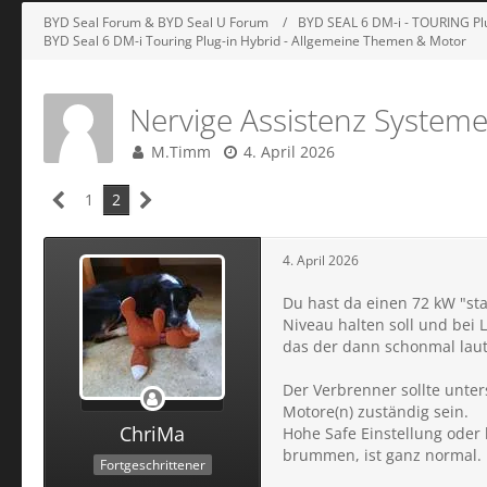
BYD Seal Forum & BYD Seal U Forum
BYD SEAL 6 DM-i - TOURING Pl
BYD Seal 6 DM-i Touring Plug-in Hybrid - Allgemeine Themen & Motor
Nervige Assistenz System
M.Timm
4. April 2026
1
2
4. April 2026
Du hast da einen 72 kW "st
Niveau halten soll und bei L
das der dann schonmal laut 
Der Verbrenner sollte unter
Motore(n) zuständig sein.
ChriMa
Hohe Safe Einstellung oder
brummen, ist ganz normal.
Fortgeschrittener